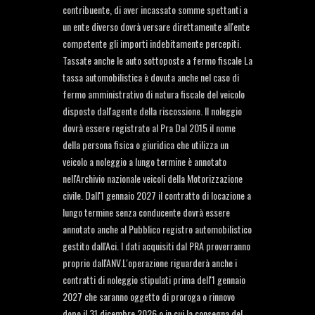
contribuente, di aver incassato somme spettanti a
un ente diverso dovrà versare direttamente all'ente
competente gli importi indebitamente percepiti.
Tassate anche le auto sottoposte a fermo fiscale La
tassa automobilistica è dovuta anche nel caso di
fermo amministrativo di natura fiscale del veicolo
disposto dall'agente della riscossione. Il noleggio
dovrà essere registrato al Pra Dal 2015 il nome
della persona fisica o giuridica che utilizza un
veicolo a noleggio a lungo termine è annotato
nell'Archivio nazionale veicoli della Motorizzazione
civile. Dall'1 gennaio 2027 il contratto di locazione a
lungo termine senza conducente dovrà essere
annotato anche al Pubblico registro automobilistico
gestito dall'Aci. I dati acquisiti dal PRA proverranno
proprio dall'ANV.L'operazione riguarderà anche i
contratti di noleggio stipulati prima dell'1 gennaio
2027 che saranno oggetto di proroga o rinnovo
dopo il 31 dicembre 2026 o in cui la consegna del