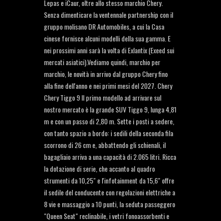
Lepas e iCaur, oltre allo stesso marchio Chery.
Senza dimenticare la ventennale partnership con il
gruppo molisano DR Automobiles, a cui la Casa
cinese fornisce alcuni modelli della sua gamma. E
nei prossimi anni sarà la volta di Exlantix (Exeed sui
mercati asiatici).Vediamo quindi, marchio per
marchio, le novità in arrivo dal gruppo Chery fino
alla fine dell'anno e nei primi mesi del 2027. Chery
Chery Tiggo 9 Il primo modello ad arrivare sul
nostro mercato è la grande SUV Tiggo 9, lunga 4,81
m e con un passo di 2,80 m. Sette i posti a sedere,
con tanto spazio a bordo: i sedili della seconda fila
scorrono di 26 cm e, abbattendo gli schienali, il
bagagliaio arriva a una capacità di 2.065 litri. Ricca
la dotazione di serie, che accanto al quadro
strumenti da 10,25" e l'infotainment da 15,6" offre
il sedile del conducente con regolazioni elettriche a
8 vie e massaggio a 10 punti, la seduta passeggero
"Queen Seat" reclinabile, i vetri fonoassorbenti e