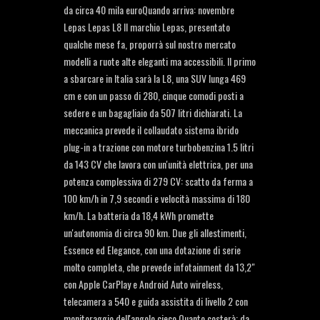
da circa 40 mila euroQuando arriva: novembre
Lepas Lepas L8 Il marchio Lepas, presentato
qualche mese fa, proporrà sul nostro mercato
modelli a ruote alte eleganti ma accessibili. Il primo
a sbarcare in Italia sarà la L8, una SUV lunga 469
cm e con un passo di 280, cinque comodi posti a
sedere e un bagagliaio da 507 litri dichiarati. La
meccanica prevede il collaudato sistema ibrido
plug-in a trazione con motore turbobenzina 1.5 litri
da 143 CV che lavora con un'unità elettrica, per una
potenza complessiva di 279 CV: scatto da ferma a
100 km/h in 7,9 secondi e velocità massima di 180
km/h. La batteria da 18,4 kWh promette
un'autonomia di circa 90 km. Due gli allestimenti,
Essence ed Elegance, con una dotazione di serie
molto completa, che prevede infotainment da 13,2"
con Apple CarPlay e Android Auto wireless,
telecamera a 540 e guida assistita di livello 2 con
monitoraggio dell'angolo cieco.Quanto costerà: da