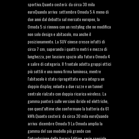
sportiva.Quanto costerà: da circa 30 mila
euroQuando arriva: settembre Omoda 5 A meno di
due anni dal debutto sul mercato europeo, la
Omoda 5 si rinnova con un restyling che ne modifica
non solo design e abitacolo, ma anche il
posizionamento. La SUV cinese cresce infatti di
circa 7 cm, superando i quattro metri e mezzo di
lunghezza, per lasciare spazio alla futura Omoda 4
e salire di categoria. Il frontale adotta gruppi ottici
più sottili e una nuova firma luminosa, mentre
l'abitacolo è stato riprogettato e ora integra un
doppio display, volante a due razze e un tunnel
centrale rialzato con doppia ricarica wireless. La
gamma punterà sulle versioni ibride ed elettriche,
con quest'ultime che confermano la batteria da 61
kWh.Quanto costerà: da circa 30 mila euroQuando
arriva: dicembre Omoda 9 La Omoda amplia la
gamma del suo modello più grande con
l'introduzione della Aurora Edition, serie speciale