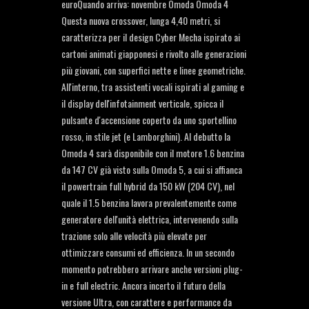
euroQuando arriva: novembre Omoda Omoda 4
Questa nuova crossover, lunga 4,40 metri, si
caratterizza per il design Cyber Mecha ispirato ai
cartoni animati giapponesi e rivolto alle generazioni
più giovani, con superfici nette e linee geometriche.
All'interno, tra assistenti vocali ispirati al gaming e
il display dell'infotainment verticale, spicca il
pulsante d'accensione coperto da uno sportellino
rosso, in stile jet (e Lamborghini). Al debutto la
Omoda 4 sarà disponibile con il motore 1.6 benzina
da 147 CV già visto sulla Omoda 5, a cui si affianca
il powertrain full hybrid da 150 kW (204 CV), nel
quale il 1.5 benzina lavora prevalentemente come
generatore dell'unità elettrica, intervenendo sulla
trazione solo alle velocità più elevate per
ottimizzare consumi ed efficienza. In un secondo
momento potrebbero arrivare anche versioni plug-
in e full electric. Ancora incerto il futuro della
versione Ultra, con carattere e performance da