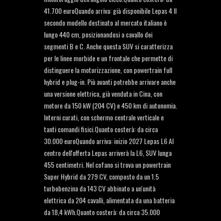
41.700 euroQuando arriva: già disponibile Lepas 4 Il
secondo modello destinato al mercato italiano è
lungo 440 cm, posizionandosi a cavallo dei
segmenti B e C. Anche questa SUV si caratterizza
per le linee morbide e un frontale che permette di
distinguere la motorizzazione, con powertrain full
hybrid e plug-in. Più avanti potrebbe arrivare anche
una versione elettrica, già venduta in Cina, con
motore da 150 kW (204 CV) e 450 km di autonomia.
Interni curati, con schermo centrale verticale e
tanti comandi fisici.Quanto costerà: da circa
30.000 euroQuando arriva: inizio 2027 Lepas L6 Al
centro dell'offerta Lepas arriverà la L6, SUV lunga
455 centimetri. Nel cofano si trova un powertrain
Super Hybrid da 279 CV, composto da un 1.5
turbobenzina da 143 CV abbinato a un'unità
elettrica da 204 cavalli, alimentata da una batteria
da 18,4 kWh.Quanto costerà: da circa 35.000