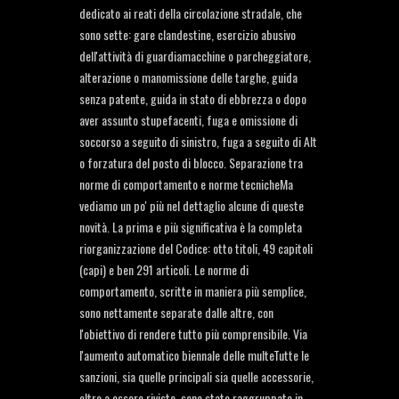
dedicato ai reati della circolazione stradale, che
sono sette: gare clandestine, esercizio abusivo
dell'attività di guardiamacchine o parcheggiatore,
alterazione o manomissione delle targhe, guida
senza patente, guida in stato di ebbrezza o dopo
aver assunto stupefacenti, fuga e omissione di
soccorso a seguito di sinistro, fuga a seguito di Alt
o forzatura del posto di blocco. Separazione tra
norme di comportamento e norme tecnicheMa
vediamo un po' più nel dettaglio alcune di queste
novità. La prima e più significativa è la completa
riorganizzazione del Codice: otto titoli, 49 capitoli
(capi) e ben 291 articoli. Le norme di
comportamento, scritte in maniera più semplice,
sono nettamente separate dalle altre, con
l'obiettivo di rendere tutto più comprensibile. Via
l'aumento automatico biennale delle multeTutte le
sanzioni, sia quelle principali sia quelle accessorie,
oltre a essere riviste, sono state raggruppate in