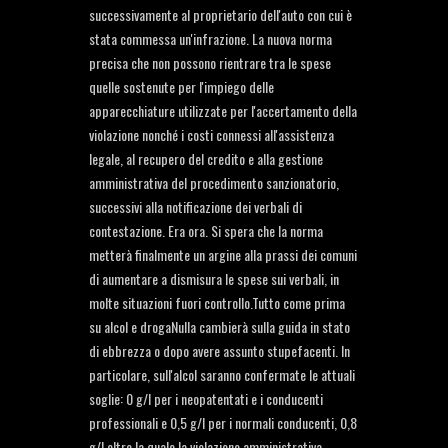
successivamente al proprietario dell'auto con cui è
stata commessa un'infrazione. La nuova norma
precisa che non possono rientrare tra le spese
quelle sostenute per l'impiego delle
apparecchiature utilizzate per l'accertamento della
violazione nonché i costi connessi all'assistenza
legale, al recupero del credito e alla gestione
amministrativa del procedimento sanzionatorio,
successivi alla notificazione dei verbali di
contestazione. Era ora. Si spera che la norma
metterà finalmente un argine alla prassi dei comuni
di aumentare a dismisura le spese sui verbali, in
molte situazioni fuori controllo.Tutto come prima
su alcol e drogaNulla cambierà sulla guida in stato
di ebbrezza o dopo avere assunto stupefacenti. In
particolare, sull'alcol saranno confermate le attuali
soglie: 0 g/l per i neopatentati e i conducenti
professionali e 0,5 g/l per i normali conducenti, 0,8
g/l oltre la quale la violazione amministrativa