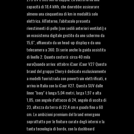
capacità di 18,4 kWh, che dovrebbe assicurare
almeno una cinquantina di km in modalità solo
elettrica. All'interno, l'abitacolo presenta
rivestimenti di pelle (con sedili anteriori ventilati) e
un ecosistema digitale gestito da uno schermo da
15,6", affiancato da un head-up display e da una
telecamera a 360. Di serie anche la guida assistita
di livello 2. Quanto costerà: circa 40 mila
euroQuando arriva: ottobre iCaur iCaur V27 Questo
brand del gruppo Chery è dedicato esclusivamente
a modelli fuoristrada con powertrain elettrificati, e
arriva in Italia con la iCaur V27. Questa SUV dalle
linee "boxy" è lunga 5,04 metri, larga 1,97 e alta
1,85, con angolo d'attacco di 24, angolo di uscita di
23, altezza da terra di 22,4 cm e guado fino a 60
cm. Le ambizioni premium del brand emergono
soprattutto per le finiture curate degli interni e la
tanta tecnologia di bordo, con la dashboard