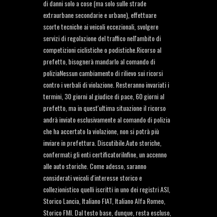
di danni solo a cose (ma solo sulle strade
extraurbane secondarie e urbane), effettuare
scorte tecniche ai veicoli eccezionali, svolgere
servizi di regolazione del traffico nell'ambito di
competizioni ciclistiche o podistiche.Ricorso al
prefetto, bisognerà mandarlo al comando di
poliziaNessun cambiamento di rilievo sui ricorsi
contro i verbali di violazione. Resteranno invariati i
termini, 30 giorni al giudice di pace, 60 giorni al
prefetto, ma in quest'ultima situazione il ricorso
andrà inviato esclusivamente al comando di polizia
che ha accertato la violazione, non si potrà più
inviare in prefettura. Discutibile.Auto storiche,
confermati gli enti certificatoriInfine, un accenno
alle auto storiche. Come adesso, saranno
considerati veicoli d'interesse storico e
collezionistico quelli iscritti in uno dei registri ASI,
Storico Lancia, Italiano FIAT, Italiano Alfa Romeo,
Storico FMI. Dal testo base, dunque, resta escluso,