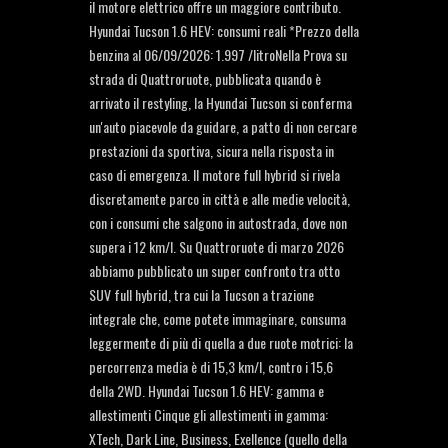
il motore elettrico offre un maggiore contributo.
Hyundai Tucson 1.6 HEV: consumi reali *Prezzo della
benzina al 06/09/2026: 1.997 /litroNella Prova su
strada di Quattroruote, pubblicata quando è
arrivato il restyling, la Hyundai Tucson si conferma
un'auto piacevole da guidare, a patto di non cercare
prestazioni da sportiva, sicura nella risposta in
caso di emergenza. Il motore full hybrid si rivela
discretamente parco in città e alle medie velocità,
con i consumi che salgono in autostrada, dove non
supera i 12 km/l. Su Quattroruote di marzo 2026
abbiamo pubblicato un super confronto tra otto
SUV full hybrid, tra cui la Tucson a trazione
integrale che, come potete immaginare, consuma
leggermente di più di quella a due ruote motrici: la
percorrenza media è di 15,3 km/l, contro i 15,6
della 2WD. Hyundai Tucson 1.6 HEV: gamma e
allestimenti Cinque gli allestimenti in gamma:
XTech, Dark Line, Business, Exellence (quello della