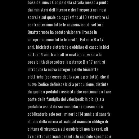
base del nuovo Codice della strada messo a punto
dai ministeri dell'Interno e dei Trasporti nei mesi
scorsi e sul quale da oggi e fino al 13 settembre si
confronteranno tutte le associazioni di settore.
Quattroruote ha potuto visionare il testo in
anteprima: ecco tutte le novità. Patente B a 17
anni, biciclette elettriche e obbligo di casco in bici
sotto i 14 anniTra le altre novità, poi, vi sarà la
possibilità di prendere la patente B a 17 anni; si
introduce la nuova categoria delle biciclette
elettriche (con casco obbligatorio per tutti), che il
nuovo Codice definisce bici a propulsione, distinte
da quelle a pedalata assistita che continuano a fare
parte della famiglia dei velocipedi; in bici (sia a
pedalata assistita sia muscolare) il casco sarà
obbligatorio solo per i minori di 14 anni; e si sanerà
il buco della norma attuale sul mancato obbligo di
cintura di sicurezza sui quadricicli non leggeri, gli
L7e detti quadricicli pesanti.Un capitolo specifico è