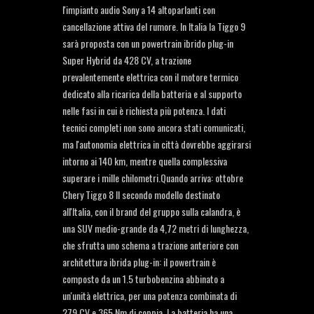
l'impianto audio Sony a 14 altoparlanti con
cancellazione attiva del rumore. In Italia la Tiggo 9
sarà proposta con un powertrain ibrido plug-in
Super Hybrid da 428 CV, a trazione
prevalentemente elettrica con il motore termico
dedicato alla ricarica della batteria e al supporto
nelle fasi in cui è richiesta più potenza. I dati
tecnici completi non sono ancora stati comunicati,
ma l'autonomia elettrica in città dovrebbe aggirarsi
intorno ai 140 km, mentre quella complessiva
superare i mille chilometri.Quando arriva: ottobre
Chery Tiggo 8 Il secondo modello destinato
all'Italia, con il brand del gruppo sulla calandra, è
una SUV medio-grande da 4,72 metri di lunghezza,
che sfrutta uno schema a trazione anteriore con
architettura ibrida plug-in: il powertrain è
composto da un 1.5 turbobenzina abbinato a
un'unità elettrica, per una potenza combinata di
279 CV e 365 Nm di coppia. La batteria ha una