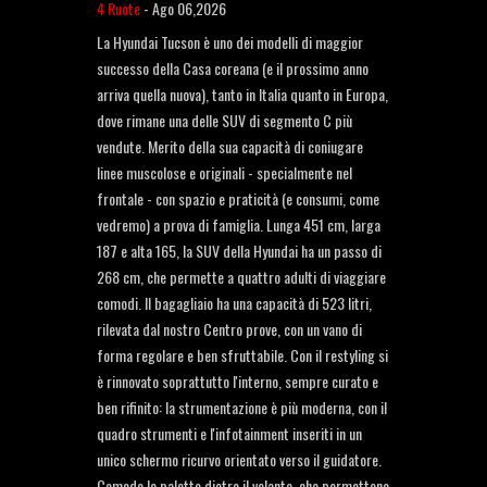
4 Ruote
-
Ago 06,2026
La Hyundai Tucson è uno dei modelli di maggior
successo della Casa coreana (e il prossimo anno
arriva quella nuova), tanto in Italia quanto in Europa,
dove rimane una delle SUV di segmento C più
vendute. Merito della sua capacità di coniugare
linee muscolose e originali - specialmente nel
frontale - con spazio e praticità (e consumi, come
vedremo) a prova di famiglia. Lunga 451 cm, larga
187 e alta 165, la SUV della Hyundai ha un passo di
268 cm, che permette a quattro adulti di viaggiare
comodi. Il bagagliaio ha una capacità di 523 litri,
rilevata dal nostro Centro prove, con un vano di
forma regolare e ben sfruttabile. Con il restyling si
è rinnovato soprattutto l'interno, sempre curato e
ben rifinito: la strumentazione è più moderna, con il
quadro strumenti e l'infotainment inseriti in un
unico schermo ricurvo orientato verso il guidatore.
Comode le palette dietro il volante, che permettono