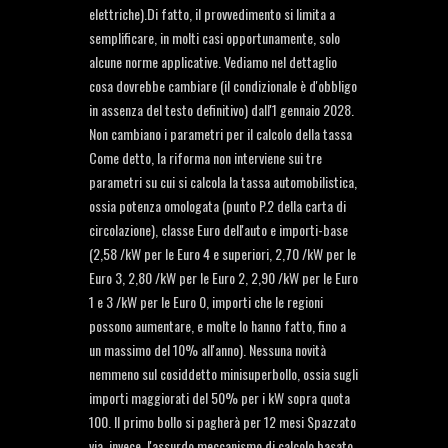
elettriche).Di fatto, il provvedimento si limita a
semplificare, in molti casi opportunamente, solo
alcune norme applicative. Vediamo nel dettaglio
cosa dovrebbe cambiare (il condizionale è d'obbligo
in assenza del testo definitivo) dall'1 gennaio 2028.
Non cambiano i parametri per il calcolo della tassa
Come detto, la riforma non interviene sui tre
parametri su cui si calcola la tassa automobilistica,
ossia potenza omologata (punto P.2 della carta di
circolazione), classe Euro dell'auto e importi-base
(2,58 /kW per le Euro 4 e superiori, 2,70 /kW per le
Euro 3, 2,80 /kW per le Euro 2, 2,90 /kW per le Euro
1 e 3 /kW per le Euro 0, importi che le regioni
possono aumentare, e molte lo hanno fatto, fino a
un massimo del 10% all'anno). Nessuna novità
nemmeno sul cosiddetto minisuperbollo, ossia sugli
importi maggiorati del 50% per i kW sopra quota
100. Il primo bollo si pagherà per 12 mesi Spazzato
via, invece, l'assurdo meccanismo di calcolo basato