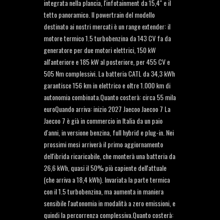
integrata nella plancia, l'infotainment da 15,4" e il
tetto panoramico. Il powertrain del modello
destinato ai nostri mercati è un range extender: il
motore termico 1.5 turbobenzina da 143 CV fa da
generatore per due motori elettrici, 150 kW
all'anteriore e 185 kW al posteriore, per 455 CV e
505 Nm complessivi. La batteria CATL da 34,3 kWh
garantisce 156 km in elettrico e oltre 1.000 km di
autonomia combinata.Quanto costerà: circa 55 mila
euroQuando arriva: inizio 2027 Jaecoo Jaecoo 7 La
Jaecoo 7 è già in commercio in Italia da un paio
d'anni, in versione benzina, full hybrid e plug-in. Nei
prossimi mesi arriverà il primo aggiornamento
dell'ibrida ricaricabile, che monterà una batteria da
26,6 kWh, quasi il 50% più capiente dell'attuale
(che arriva a 18,4 kWh). Invariata la parte termica
con il 1.5 turbobenzina, ma aumenta in maniera
sensibile l'autonomia in modalità a zero emissioni, e
quindi la percorrenza complessiva.Quanto costerà: