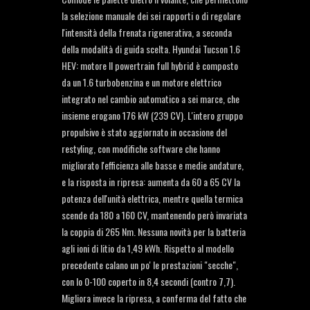
la selezione manuale dei sei rapporti o di regolare
l'intensità della frenata rigenerativa, a seconda
della modalità di guida scelta. Hyundai Tucson 1.6
HEV: motore Il powertrain full hybrid è composto
da un 1.6 turbobenzina e un motore elettrico
integrato nel cambio automatico a sei marce, che
insieme erogano 176 kW (239 CV). L'intero gruppo
propulsivo è stato aggiornato in occasione del
restyling, con modifiche software che hanno
migliorato l'efficienza alle basse e medie andature,
e la risposta in ripresa: aumenta da 60 a 65 CV la
potenza dell'unità elettrica, mentre quella termica
scende da 180 a 160 CV, mantenendo però invariata
la coppia di 265 Nm. Nessuna novità per la batteria
agli ioni di litio da 1,49 kWh. Rispetto al modello
precedente calano un po' le prestazioni "secche",
con lo 0-100 coperto in 8,4 secondi (contro 7,7).
Migliora invece la ripresa, a conferma del fatto che