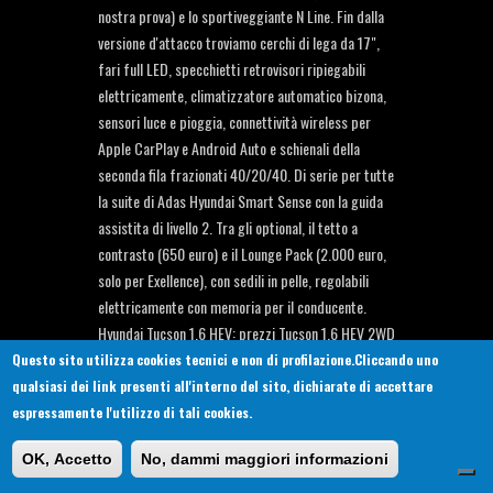
nostra prova) e lo sportiveggiante N Line. Fin dalla
versione d'attacco troviamo cerchi di lega da 17",
fari full LED, specchietti retrovisori ripiegabili
elettricamente, climatizzatore automatico bizona,
sensori luce e pioggia, connettività wireless per
Apple CarPlay e Android Auto e schienali della
seconda fila frazionati 40/20/40. Di serie per tutte
la suite di Adas Hyundai Smart Sense con la guida
assistita di livello 2. Tra gli optional, il tetto a
contrasto (650 euro) e il Lounge Pack (2.000 euro,
solo per Exellence), con sedili in pelle, regolabili
elettricamente con memoria per il conducente.
Hyundai Tucson 1.6 HEV: prezzi Tucson 1.6 HEV 2WD
AT XTech: 38.500Tucson 1.6 HEV 2WD AT Dark Line:
Questo sito utilizza cookies tecnici e non di profilazione.Cliccando uno
39.000Tucson 1.6 HEV 2WD AT Business:
qualsiasi dei link presenti all'interno del sito, dichiarate di accettare
41.000Tucson 1.6 HEV 2WD AT Exellence:
espressamente l'utilizzo di tali cookies.
43.500Tucson 1.6 HEV 2WD AT N Line:
OK, Accetto
No, dammi maggiori informazioni
43.500Tucson 1.6 HEV 4WD AT Business:
43.100Tucson 1.6 HEV 4WD AT Exellence: